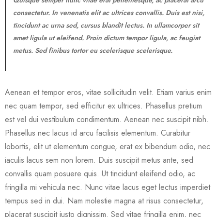
Quisque semper nunc vitae erat pellentesque, ac placerat arcu
consectetur. In venenatis elit ac ultrices convallis. Duis est nisi,
tincidunt ac urna sed, cursus blandit lectus. In ullamcorper sit
amet ligula ut eleifend. Proin dictum tempor ligula, ac feugiat
metus. Sed finibus tortor eu scelerisque scelerisque.
Aenean et tempor eros, vitae sollicitudin velit. Etiam varius enim
nec quam tempor, sed efficitur ex ultrices. Phasellus pretium
est vel dui vestibulum condimentum. Aenean nec suscipit nibh.
Phasellus nec lacus id arcu facilisis elementum. Curabitur
lobortis, elit ut elementum congue, erat ex bibendum odio, nec
iaculis lacus sem non lorem. Duis suscipit metus ante, sed
convallis quam posuere quis. Ut tincidunt eleifend odio, ac
fringilla mi vehicula nec. Nunc vitae lacus eget lectus imperdiet
tempus sed in dui. Nam molestie magna at risus consectetur,
placerat suscipit justo dignissim. Sed vitae fringilla enim, nec